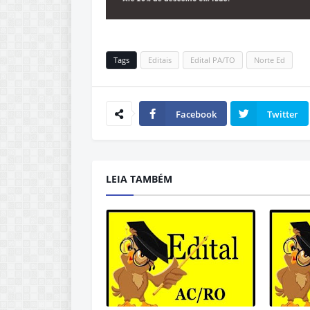
Tags
Editais
Edital PA/TO
Norte Ed
Facebook
Twitter
LEIA TAMBÉM