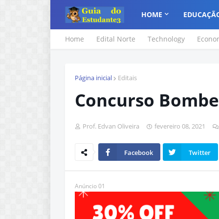
HOME
EDUCAÇÃ
Home
Edital Norte
Technology
Econo
Página inicial
Editais
Concurso Bombe
Prof. Edvan Oliveira
fevereiro 08, 2021
Facebook
Twitter
Anúncio 01