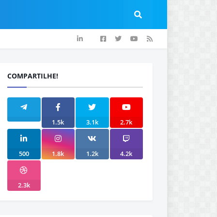
COMPARTILHE!
1.5k
3.1k
2.7k
500
1.8k
1.2k
4.2k
2.3k