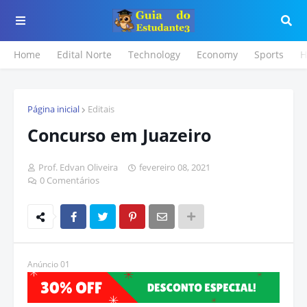
Home
Edital Norte
Technology
Economy
Sports
H
Página inicial
Editais
Concurso em Juazeiro
Prof. Edvan Oliveira
fevereiro 08, 2021
0 Comentários
Anúncio 01