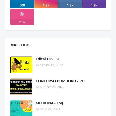
500
1.8k
1.2k
4.2k
2.3k
MAIS LIDOS
Edital FUVEST
agosto 15, 2022
CONCURSO BOMBEIRO - RO
outubro 26, 2022
MEDICINA - FMJ
maio 21, 2021