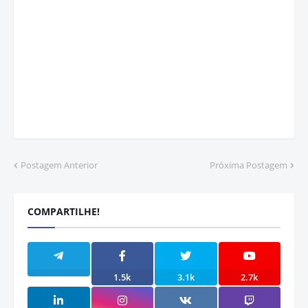
Postagem Anterior
Próxima Postagem
COMPARTILHE!
1.5k
3.1k
2.7k