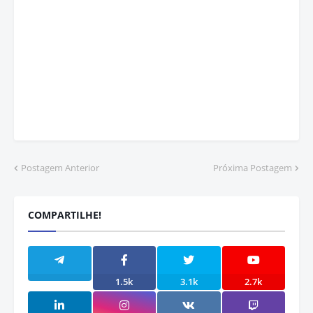
Postagem Anterior
Próxima Postagem
COMPARTILHE!
1.5k
3.1k
2.7k