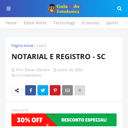
Home
Edital Norte
Technology
Economy
Sports
H
Página inicial
Ceará
NOTARIAL E REGISTRO - SC
Prof. Edvan Oliveira
junho 20, 2022
0 Comentários
Anúncio 01