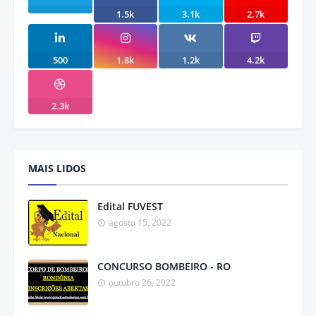
1.5k
3.1k
2.7k
500
1.8k
1.2k
4.2k
2.3k
MAIS LIDOS
Edital FUVEST
agosto 15, 2022
CONCURSO BOMBEIRO - RO
outubro 26, 2022