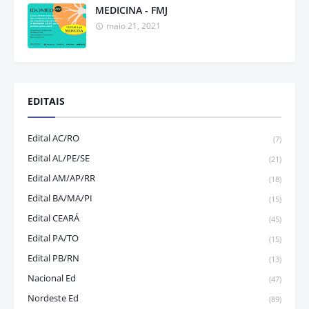
MEDICINA - FMJ
maio 21, 2021
EDITAIS
Edital AC/RO
(7)
Edital AL/PE/SE
(21)
Edital AM/AP/RR
(18)
Edital BA/MA/PI
(15)
Edital CEARÁ
(45)
Edital PA/TO
(15)
Edital PB/RN
(13)
Nacional Ed
(47)
Nordeste Ed
(89)