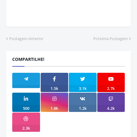
Postagem Anterior
Próxima Postagem
COMPARTILHE!
1.5k
3.1k
2.7k
500
1.8k
1.2k
4.2k
2.3k