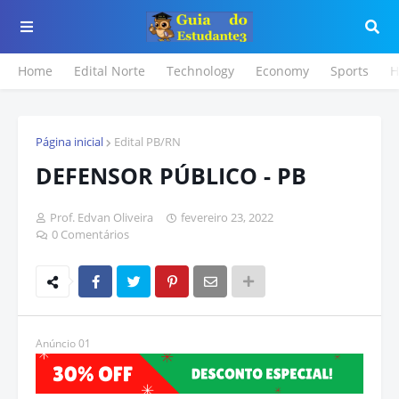
Home
Edital Norte
Technology
Economy
Sports
H
Página inicial
Edital PB/RN
DEFENSOR PÚBLICO - PB
Prof. Edvan Oliveira
fevereiro 23, 2022
0 Comentários
Anúncio 01