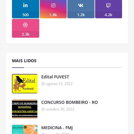
500
1.8k
1.2k
4.2k
2.3k
MAIS LIDOS
Edital FUVEST
agosto 15, 2022
CONCURSO BOMBEIRO - RO
outubro 26, 2022
MEDICINA - FMJ