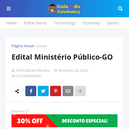
Home
Edital Norte
Technology
Economy
Sports
H
Página inicial
Ceará
Edital Ministério Público-GO
Prof. Edvan Oliveira
fevereiro 22, 2022
0 Comentários
Anúncio 01