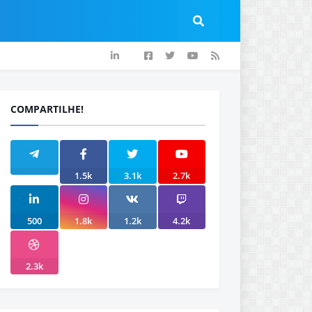
COMPARTILHE!
1.5k
3.1k
2.7k
500
1.8k
1.2k
4.2k
2.3k