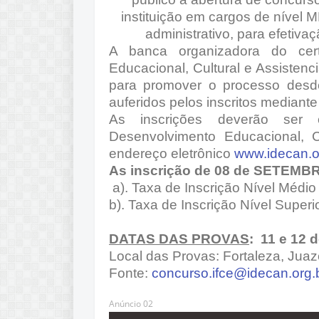
instituição em cargos de nível
administrativo, para efetiva
A banca organizadora do cer
Educacional, Cultural e Assisten
para promover o processo desde
auferidos pelos inscritos mediant
As inscrições deverão ser e
Desenvolvimento Educacional, C
endereço eletrônico
www.idecan.o
As inscrição de 08 de SETEMB
a). Taxa de Inscrição Nível Méd
b). Taxa de Inscrição Nível Supe
DATAS DAS PROVAS
:
11 e 12
Local das Provas: Fortaleza, Juaz
Fonte:
concurso.ifce@idecan.org.
Anúncio 02