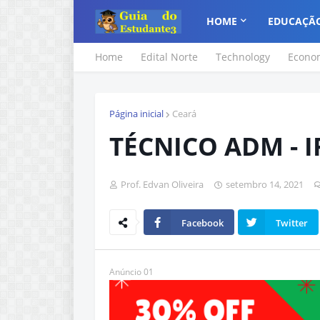
HOME
EDUCAÇÃ
Home
Edital Norte
Technology
Econo
Página inicial
Ceará
TÉCNICO ADM - I
Prof. Edvan Oliveira
setembro 14, 2021
Facebook
Twitter
Anúncio 01