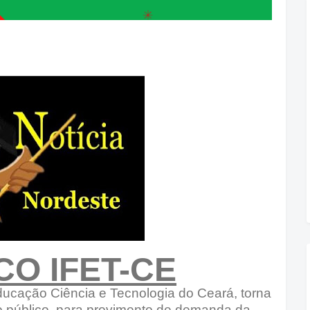
CO IFET-CE
Educação Ciência e Tecnologia do Ceará, torna
o público, para provimento de demanda da