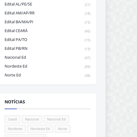
Edital AL/PE/SE
(21)
Edital AM/AP/RR
(18)
Edital BA/MA/PI
(15)
Edital CEARÁ
(45)
Edital PA/TO
(15)
Edital PB/RN
(13)
Nacional Ed
(47)
Nordeste Ed
(89)
Norte Ed
(38)
NOTÍCIAS
Ceará
Nacional
Nacional Ed
Nordeste
Nordeste Ed
Norte