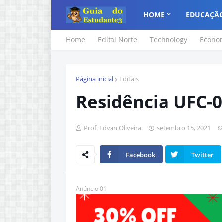
HOME
EDUCAÇÃ
Home
Edital Norte
Technology
Econo
Página inicial
Editais
Residência UFC-
Prof. Edvan Oliveira
setembro 15, 2021
Facebook
Twitter
Anúncio 01