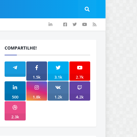
COMPARTILHE!
1.5k
3.1k
2.7k
500
1.8k
1.2k
4.2k
2.3k