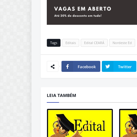
Tags
Editais
Edital CEARÁ
Nordeste Ed
Facebook
Twitter
LEIA TAMBÉM