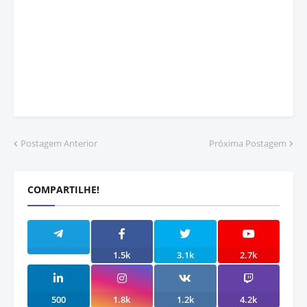
Postagem Anterior
Próxima Postagem
COMPARTILHE!
1.5k
3.1k
2.7k
500
1.8k
1.2k
4.2k