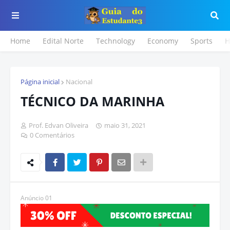
Home
Edital Norte
Technology
Economy
Sports
H
Página inicial
Nacional
TÉCNICO DA MARINHA
Prof. Edvan Oliveira
maio 31, 2021
0 Comentários
Anúncio 01