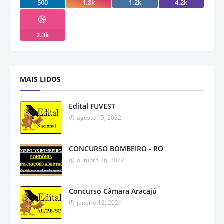
500
1.8k
1.2k
4.2k
2.3k
MAIS LIDOS
Edital FUVEST
agosto 15, 2022
CONCURSO BOMBEIRO - RO
outubro 26, 2022
Concurso Câmara Aracajú
janeiro 12, 2021