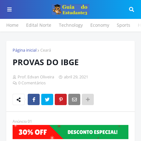
Home
Edital Norte
Technology
Economy
Sports
H
Página inicial
Ceará
PROVAS DO IBGE
Prof. Edvan Oliveira
abril 29, 2021
0 Comentários
Anúncio 01