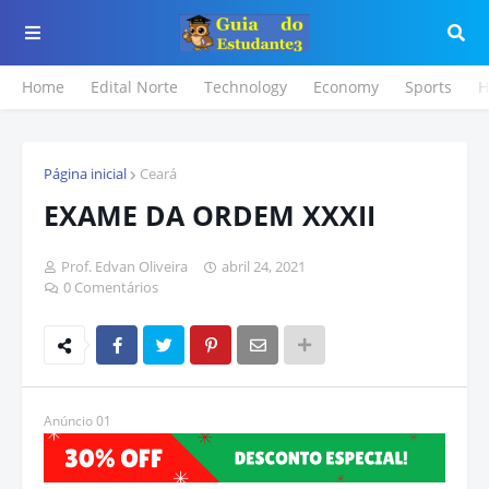
Home
Edital Norte
Technology
Economy
Sports
H
Página inicial
Ceará
EXAME DA ORDEM XXXII
Prof. Edvan Oliveira
abril 24, 2021
0 Comentários
Anúncio 01