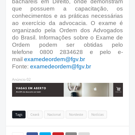
bacharéis em Direito, onde demonstram
que possuem a capacitação, os
conhecimentos e as práticas necessárias
ao exercício da advocacia. O exame é
organizado pela Ordem dos Advogados
do Brasil. Informações sobre o Exame de
Ordem podem ser obtidas pelo
telefone 0800 2834628 e pelo e-
mail
examedeordem@fgv.br
Fonte:
examedeordem@fgv.br
Anúncio 02
Tags
Ceará
Nacional
Nordeste
Notícias