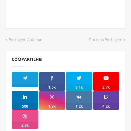
Postagem Anterior
Próxima Postagem
COMPARTILHE!
1.5k
3.1k
2.7k
500
1.8k
1.2k
4.2k
2.3k