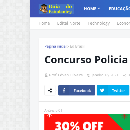
HOME
EDUCAÇÃ
Home
Edital Norte
Technology
Econo
Página inicial
Ed Brasil
Concurso Policia
Prof. Edvan Oliveira
janeiro 16, 2021
0
Facebook
Twitter
Anúncio 01